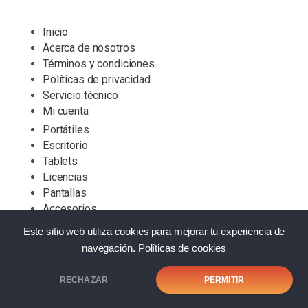
Inicio
Acerca de nosotros
Términos y condiciones
Políticas de privacidad
Servicio técnico
Mi cuenta
Portátiles
Escritorio
Tablets
Licencias
Pantallas
Accesorios
Este sitio web utiliza cookies para mejorar tu experiencia de
navegación.
Políticas de cookies
RECHAZAR
PERMITIR
© SaturnoTek.com – SILVERLIGHT COLOMBIA S.A.S. – Todos los
derechos reservados