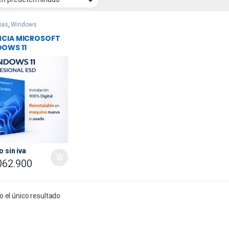
ias
,
Windows
NCIA MICROSOFT
OWS 11
ESIONAL ESD – 64
 – REINSTALABLE –
INA NUEVA O
A – FQC-10572 +
INCLUIDO
o sin iva
062.900
 el único resultado