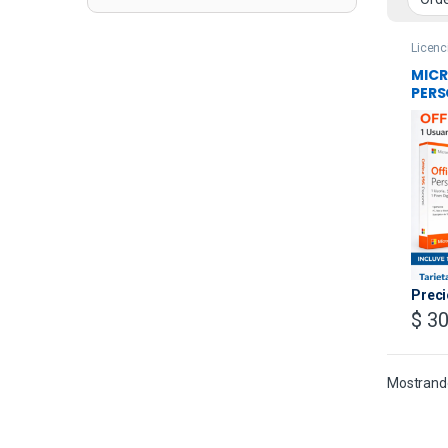
Licenc
MICR
PERS
DISP
KASP
.STA
PINE
TARJ
INCL
Preci
$
30
Mostrando