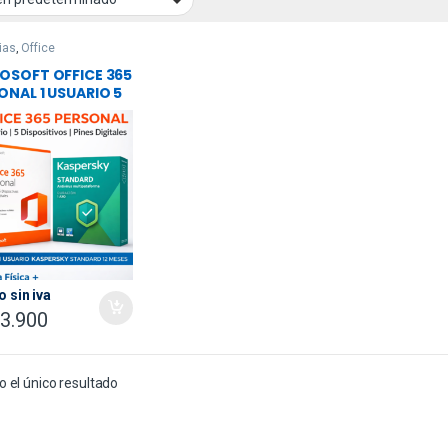
ias
,
Office
OSOFT OFFICE 365
ONAL 1 USUARIO 5
OSITIVOS ESD +
ERSKY 1 USUARIO
NDARD 12 MESES .
S DIGITALES –
ETA FISICA + IVA
UIDO
o sin iva
3.900
 el único resultado