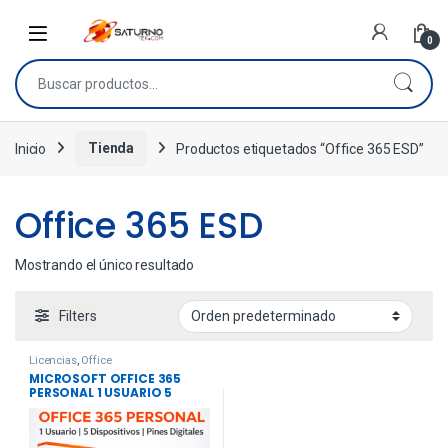
0
Inicio
Tienda
Productos etiquetados “Office 365 ESD”
Office 365 ESD
Mostrando el único resultado
Filters
Licencias
,
Office
MICROSOFT OFFICE 365
PERSONAL 1 USUARIO 5
DISPOSITIVOS ESD +
KASPERSKY 1 USUARIO
.STANDARD 12 MESES . PINES