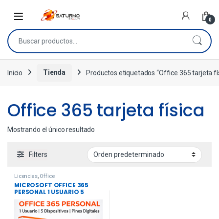
0
Inicio
Tienda
Productos etiquetados “Office 365 tarjeta fí
Office 365 tarjeta física
Mostrando el único resultado
Filters
Licencias
,
Office
MICROSOFT OFFICE 365
PERSONAL 1 USUARIO 5
DISPOSITIVOS ESD +
KASPERSKY 1 USUARIO
.STANDARD 12 MESES . PINES