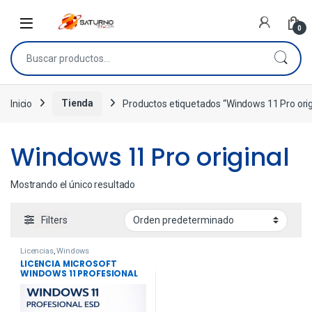
0
Inicio
Tienda
Productos etiquetados “Windows 11 Pro orig
Windows 11 Pro original
Mostrando el único resultado
Filters
Licencias
,
Windows
LICENCIA MICROSOFT
WINDOWS 11 PROFESIONAL
ESD – 64 BITS –
REINSTALABLE – MAQUINA
NUEVA O USADA – FQC-