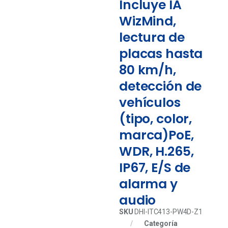
Incluye IA
WizMind,
lectura de
placas hasta
80 km/h,
detección de
vehículos
(tipo, color,
marca)PoE,
WDR, H.265,
IP67, E/S de
alarma y
audio
SKU
DHI-ITC413-PW4D-Z1
Categoría