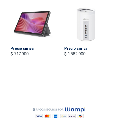
CONECTIVIDAD LTE
Whole Home Mesh Wi-Fi
MEMORIA 4GB +
7 System(Tri-Band)
ALMACENAMIENTO 128GB
COLOR LUNA GREY
INCLUYE ESTUCHE TIPO
FOLIO + CARGADOR
Precio sin iva
Precio sin iva
$
717.900
$
1.582.900