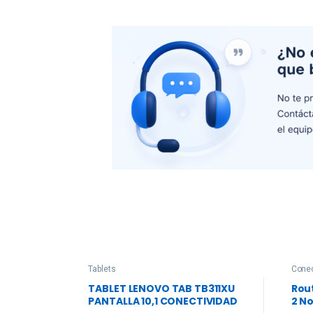
Tablets
Conec
TABLET LENOVO TAB TB311XU
Rou
PANTALLA 10,1 CONECTIVIDAD
2 N