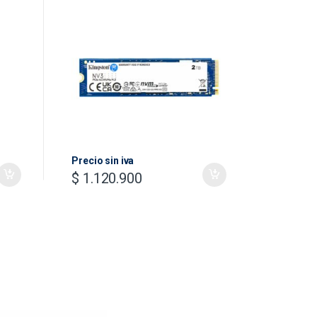
4.0
Spanish
Precio s
Black
$
1.70
Precio sin iva
$
1.120.900