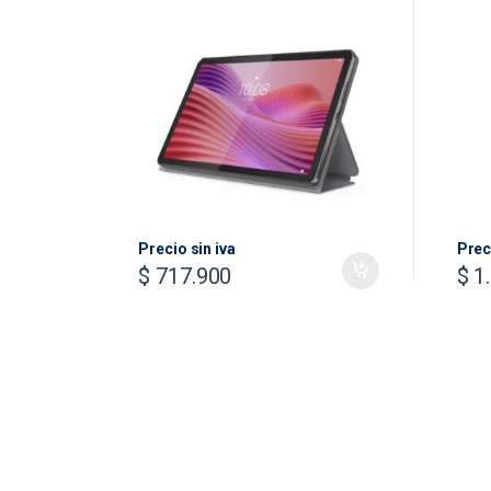
LTE MEMORIA 4GB +
Mes
ALMACENAMIENTO 128GB
Ban
COLOR LUNA GREY INCLUYE
ESTUCHE TIPO FOLIO +
CARGADOR
Precio sin iva
Prec
$
717.900
$
1.