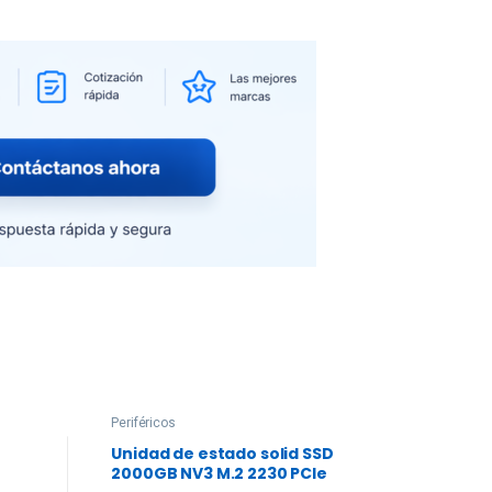
Periféricos
Accesorio
Unidad de estado solid SSD
Magic K
2000GB NV3 M.2 2230 PCIe
12.9-in