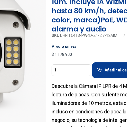
10m. Incluye IA WizMi
hasta 80 km/h, detec
color, marca)PoE, WDR
alarma y audio
SKU
DHI-ITC413-PW4D-Z1-2.7-12MM
Precio sin iva
$
1.178.900
Añadir al ca
Descubre la Cámara IP LPR de 4 MP,
lectura de placas. Con su lente m
iluminadores de 10 metros, esta c
incluso en condiciones de poca luz
negocio, su tecnología de intelige