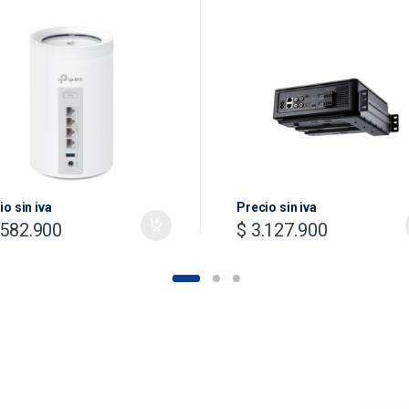
h Wi-Fi 7 System(Tri-
d)
io sin iva
Precio sin iva
582.900
$
3.127.900