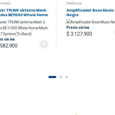
tividad
Periféricos
ter TPLINK sistema Mesh
Amplificador Bose Music
odos BE11000 Whole Home
Negro
h Wi-Fi 7 System(Tri-
d)
Precio sin iva
$
3.127.900
io sin iva
582.900