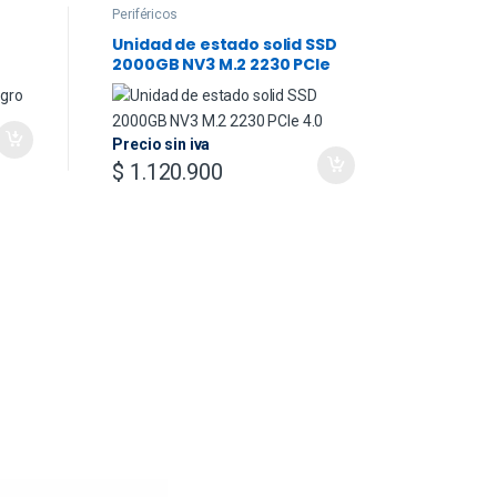
Periféricos
Accesorio
Unidad de estado solid SSD
Magic K
2000GB NV3 M.2 2230 PCIe
12.9-in
4.0
Spanish
Precio s
Black
$
1.70
Precio sin iva
$
1.120.900