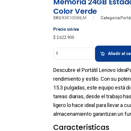
Memoria 24GB Estado
Color Verde
SKU
83K1006NLM
Categoría
Portá
Precio sin iva
$
2.622.900
Añadir al ca
Descubre el Portátil Lenovo IdeaP
rendimiento y estilo. Con su poten
15.3 pulgadas, este equipo está 
tareas diarias, desde el trabajo h
ligero lo hace ideal para llevar a 
almacenamiento garantizan un func
Características