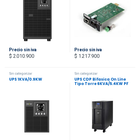
1AMP. Toma de entrada
NEMA L5-30P.
Precio sin iva
Precio sin iva
$
2.010.900
$
1.217.900
Sin categorizar
Sin categorizar
UPS 1KVA/0.9KW
UPS CDP Bifasica On Line
Tipo Torre 6KVA/5.4KW PF
1.0, Online UPS Torre Trafo
Aislamiento, LCD CE
220/240 to 208 Vac