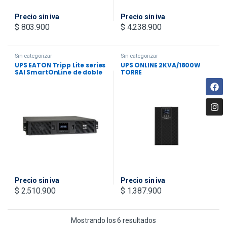
Precio sin iva
Precio sin iva
$
803.900
$
4.238.900
Sin categorizar
Sin categorizar
UPS EATON Tripp Lite series
UPS ONLINE 2KVA/1800W
SAI SmartOnLine de doble
TORRE
conversión 1500VA 1350W
208/230V – 8
tomacorrientes,
autonomía extendida,
opción de tarjeta de red,
LCD, USB, DB9, 2U
Rack/Torre
Precio sin iva
Precio sin iva
$
2.510.900
$
1.387.900
Mostrando los 6 resultados