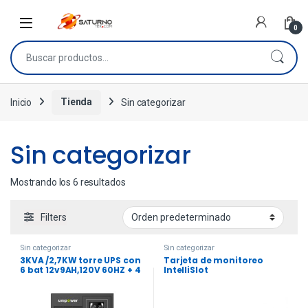
0
Inicio
Tienda
Sin categorizar
Sin categorizar
Mostrando los 6 resultados
Filters
Sin categorizar
Sin categorizar
3KVA /2,7KW torre UPS con
Tarjeta de monitoreo
6 bat 12v9AH,120V 60HZ + 4
IntelliSlot
tomas L5-20RV+ BORNERA.
LCD; HID USB, EPO, SNMP
slot , RS232. Cargador