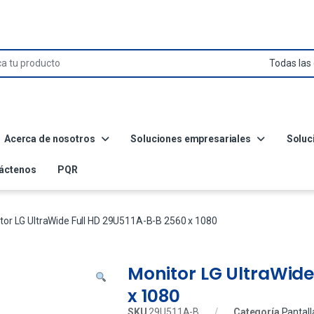
Acerca de nosotros
Soluciones empresariales
Soluc
áctenos
PQR
tor LG UltraWide Full HD 29U511A-B-B 2560 x 1080
Monitor LG UltraWide
x 1080
SKU
29U511A-B
Categoría
Pantall