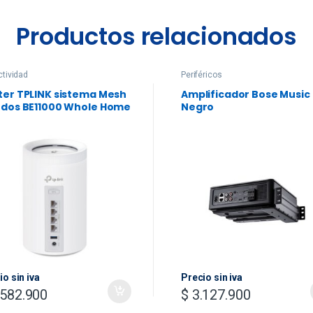
Productos relacionados
tividad
Periféricos
ter TPLINK sistema Mesh
Amplificador Bose Music
odos BE11000 Whole Home
Negro
h Wi-Fi 7 System(Tri-
d)
io sin iva
Precio sin iva
582.900
$
3.127.900