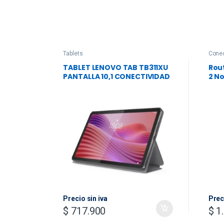
Tablets
Conec
TABLET LENOVO TAB TB311XU
Rou
PANTALLA 10,1 CONECTIVIDAD
2 N
LTE MEMORIA 4GB +
Mes
ALMACENAMIENTO 128GB
Ban
COLOR LUNA GREY INCLUYE
ESTUCHE TIPO FOLIO +
CARGADOR
Precio sin iva
Prec
$
717.900
$
1.