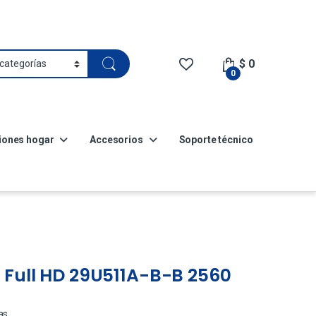
$
0
0
iones hogar
Accesorios
Soporte técnico
 Full HD 29U511A-B-B 2560
as