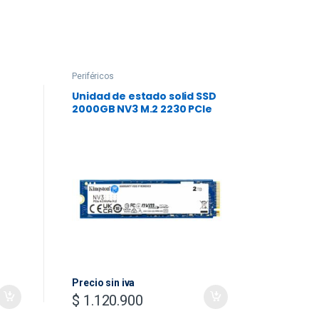
Periféricos
Accesorio
Unidad de estado solid SSD
Magic K
2000GB NV3 M.2 2230 PCIe
12.9-in
4.0
Spanish
Precio s
Black
$
1.70
Precio sin iva
$
1.120.900